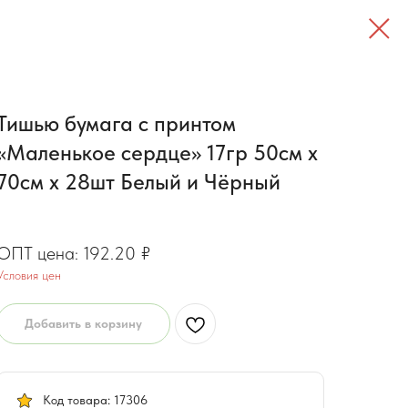
Тишью бумага с принтом
«Маленькое сердце» 17гр 50см х
70см х 28шт Белый и Чёрный
153.80
₽
192.20
₽
Условия цен
Добавить в корзину
Код товара: 17306