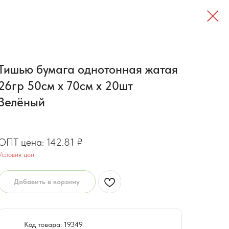
Тишью бумага однотонная жатая
26гр 50см х 70см х 20шт
Зелёный
115.54
₽
142.81
₽
Условия цен
Добавить в корзину
Код товара: 19349