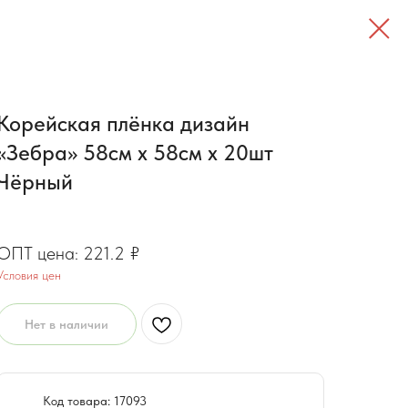
Корейская плёнка дизайн
«Зебра» 58см x 58см х 20шт
Чёрный
177
₽
221.2
₽
Условия цен
Нет в наличии
Код товара: 17093