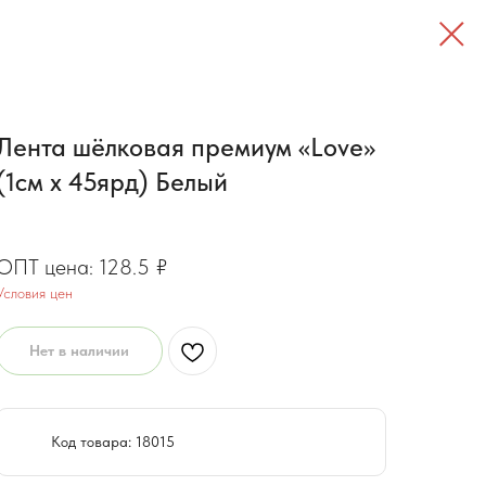
Лента шёлковая премиум «Love»
(1см х 45ярд) Белый
102.9
₽
128.5
₽
Условия цен
Нет в наличии
Код товара: 18015