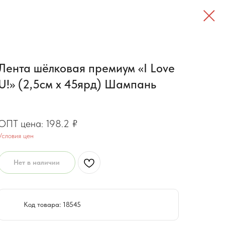
Лента шёлковая премиум «I Love
U!» (2,5см х 45ярд) Шампань
158.6
₽
198.2
₽
Условия цен
Нет в наличии
Код товара: 18545