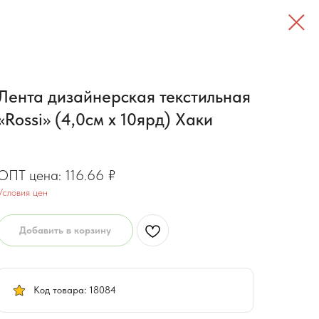
Лента дизайнерская текстильная
«Rossi» (4,0см х 10ярд) Хаки
93.33
₽
116.66
₽
Условия цен
Добавить в корзину
Код товара: 18084