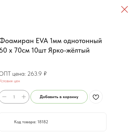
Фоамиран EVA 1мм однотонный
60 х 70см 10шт Ярко-жёлтый
211.1
₽
263.9
₽
Условия цен
Добавить в корзину
Код товара: 18182