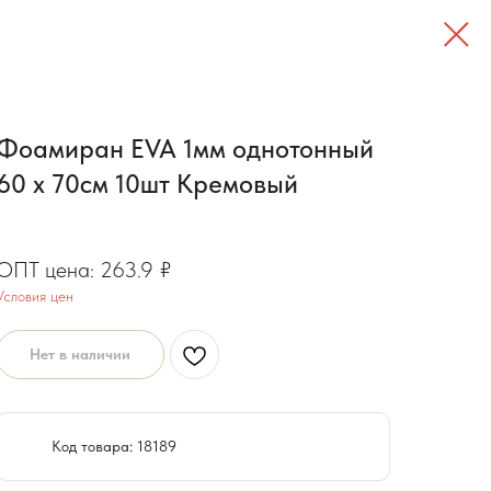
Фоамиран EVA 1мм однотонный
60 х 70см 10шт Кремовый
211.1
₽
263.9
₽
Условия цен
Нет в наличии
Код товара: 18189