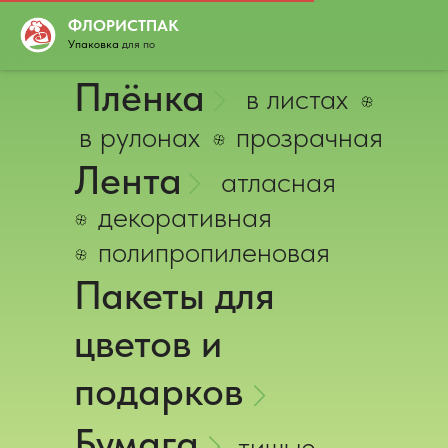
ФЛОРИСТПАК
Упаковка
для подар
|
Плёнка
в листах
в рулонах
прозрачная
Лента
атласная
декоративная
полипропиленовая
Пакеты для
цветов и
подарков
Бумага
тишью